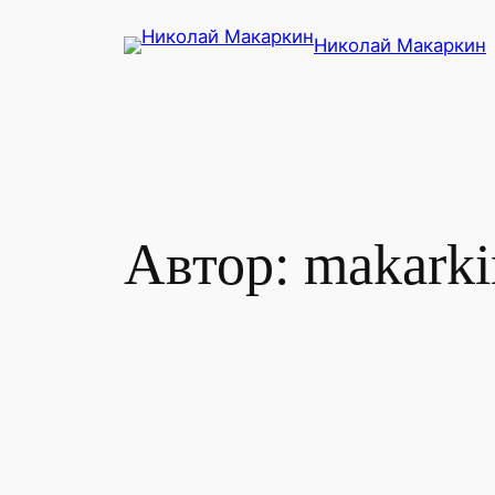
Перейти
Николай Макаркин
к
содержимому
Автор:
makarki